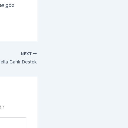
ine göz
NEXT
ella Canlı Destek
dir