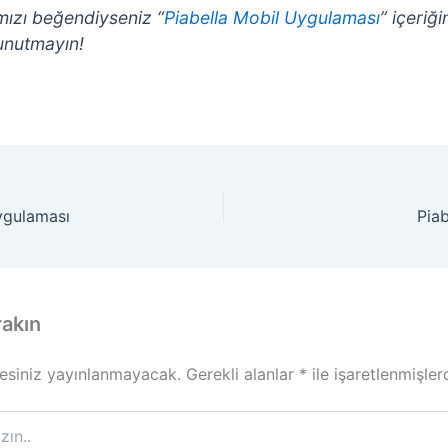
mızı beğendiyseniz “
Piabella Mobil Uygulaması
” içeriğ
unutmayın!
ygulaması
Piab
rakın
esiniz yayınlanmayacak.
Gerekli alanlar
*
ile işaretlenmişler