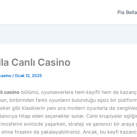
Pia Bell
lla Canlı Casino
acasino
/
Ocak 12, 2025
lı casino
bölümü, oyunseverlere hem keyifli hem de kazançl
n, birbirinden farklı oyunların bulunduğu eşsiz bir platform
oker gibi klasiklerin yanı sıra modern oyunlarla da zenginleş
llanıcıya hitap eden seçenekler sunar. Canlı krupiyeler eşliğ
tmosferini evinizde yaşarken, strateji ve şansınızı bir araya 
etme fırsatını da yakalayabilirsiniz. Ancak, bu keyfi kazan