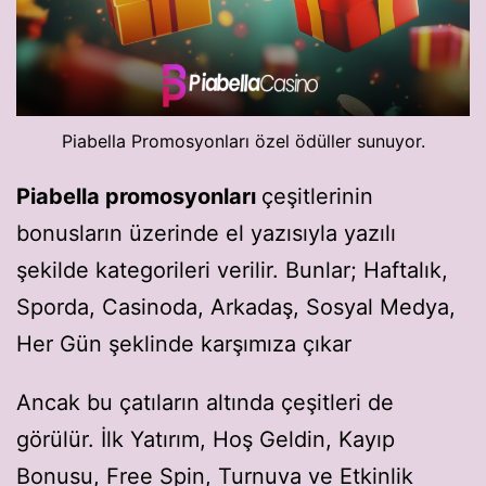
Piabella Promosyonları özel ödüller sunuyor.
Piabella promosyonları
çeşitlerinin
bonusların üzerinde el yazısıyla yazılı
şekilde kategorileri verilir. Bunlar; Haftalık,
Sporda, Casinoda, Arkadaş, Sosyal Medya,
Her Gün şeklinde karşımıza çıkar
Ancak bu çatıların altında çeşitleri de
görülür. İlk Yatırım, Hoş Geldin, Kayıp
Bonusu, Free Spin, Turnuva ve Etkinlik