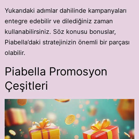
Yukarıdaki adımlar dahilinde kampanyaları
entegre edebilir ve dilediğiniz zaman
kullanabilirsiniz. Söz konusu bonuslar,
Piabella’daki stratejinizin önemli bir parçası
olabilir.
Piabella Promosyon
Çeşitleri