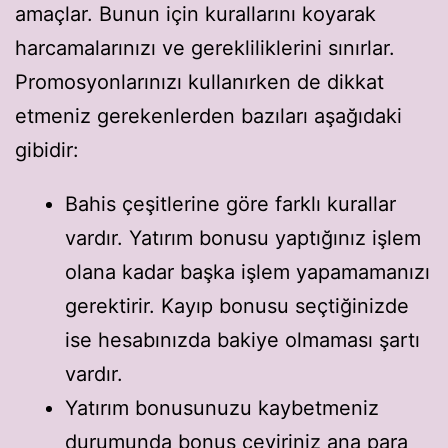
amaçlar. Bunun için kurallarını koyarak
harcamalarınızı ve gerekliliklerini sınırlar.
Promosyonlarınızı kullanırken de dikkat
etmeniz gerekenlerden bazıları aşağıdaki
gibidir:
Bahis çeşitlerine göre farklı kurallar
vardır. Yatırım bonusu yaptığınız işlem
olana kadar başka işlem yapamamanızı
gerektirir. Kayıp bonusu seçtiğinizde
ise hesabınızda bakiye olmaması şartı
vardır.
Yatırım bonusunuzu kaybetmeniz
durumunda bonus çeviriniz ana para