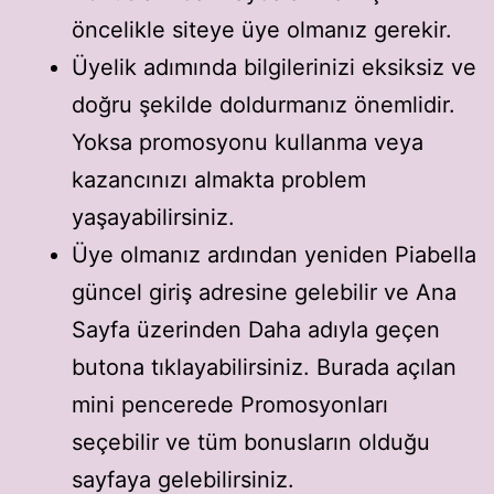
öncelikle siteye üye olmanız gerekir.
Üyelik adımında bilgilerinizi eksiksiz ve
doğru şekilde doldurmanız önemlidir.
Yoksa promosyonu kullanma veya
kazancınızı almakta problem
yaşayabilirsiniz.
Üye olmanız ardından yeniden Piabella
güncel giriş adresine gelebilir ve Ana
Sayfa üzerinden Daha adıyla geçen
butona tıklayabilirsiniz. Burada açılan
mini pencerede Promosyonları
seçebilir ve tüm bonusların olduğu
sayfaya gelebilirsiniz.