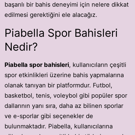
başarılı bir bahis deneyimi için nelere dikkat
edilmesi gerektiğini ele alacağız.
Piabella Spor Bahisleri
Nedir?
Piabella spor bahisleri
, kullanıcıların çeşitli
spor etkinlikleri üzerine bahis yapmalarına
olanak tanıyan bir platformdur. Futbol,
basketbol, tenis, voleybol gibi popüler spor
dallarının yanı sıra, daha az bilinen sporlar
ve e-sporlar gibi seçenekler de
bulunmaktadır. Piabella, kullanıcılarına