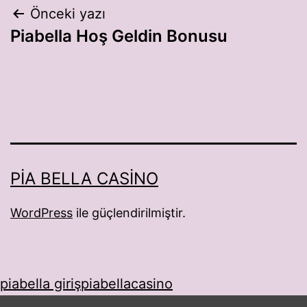
Yazı
Önceki yazı
Piabella Hoş Geldin Bonusu
gezinmesi
PIA BELLA CASINO
WordPress
ile güçlendirilmiştir.
piabella giriş
piabellacasino