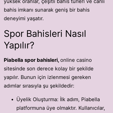
yüksek oranlar, çeşitli bahis türleri ve canlı
bahis imkanı sunarak geniş bir bahis
deneyimi yaşatır.
Spor Bahisleri Nasıl
Yapılır?
Piabella spor bahisleri,
online casino
sitesinde son derece kolay bir şekilde
yapılır. Bunun için izlenmesi gereken
adımlar sırasıyla şu şekildedir:
Üyelik Oluşturma: İlk adım, Piabella
platformuna üye olmaktır. Kullanıcılar,