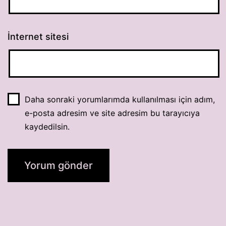
İnternet sitesi
Daha sonraki yorumlarımda kullanılması için adım,
e-posta adresim ve site adresim bu tarayıcıya
kaydedilsin.