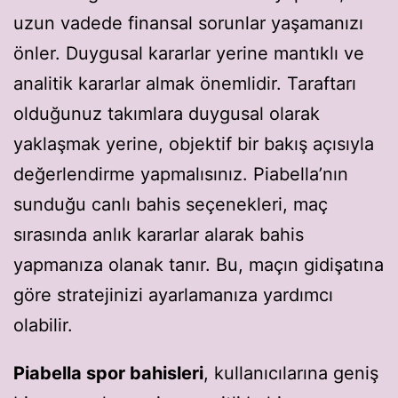
uzun vadede finansal sorunlar yaşamanızı
önler. Duygusal kararlar yerine mantıklı ve
analitik kararlar almak önemlidir. Taraftarı
olduğunuz takımlara duygusal olarak
yaklaşmak yerine, objektif bir bakış açısıyla
değerlendirme yapmalısınız. Piabella’nın
sunduğu canlı bahis seçenekleri, maç
sırasında anlık kararlar alarak bahis
yapmanıza olanak tanır. Bu, maçın gidişatına
göre stratejinizi ayarlamanıza yardımcı
olabilir.
Piabella spor bahisleri
, kullanıcılarına geniş