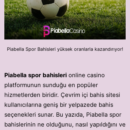
Piabella Spor Bahisleri yüksek oranlarla kazandırıyor!
Piabella spor
bahisleri
online casino
platformunun sunduğu en popüler
hizmetlerden biridir. Çevrim içi bahis sitesi
kullanıcılarına geniş bir yelpazede bahis
seçenekleri sunar. Bu yazıda, Piabella spor
bahislerinin ne olduğunu, nasıl yapıldığını ve